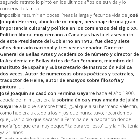
segundo retrato lo pintó en los últimos años de su vida y lo
conserva la familia.
Imposible resumir en pocas líneas la larga y fecunda vida de
José
Joaquín Herrero, abuelo de mi mujer, personaje de una gran
importancia cultural y política en los comienzos del siglo XX.
Político liberal muy cercano a Canalejas hasta el asesinato
de este Presidente del Gobierno en 1912, fue diez y siete
años diputado nacional y tres veces senador. Director
General de Bellas Artes y Académico de número y director de
la Academia de Bellas Artes de San Fernando, miembro del
Instituto de España y Subsecretario de Instrucción Pública
dos veces. Autor de numerosas obras poéticas y teatrales,
traductor de Heine, autor de ensayos sobre filosofía y
pintura, ….
José Joaquín se casó con Fermina Gayarre
hacia el año 1900,
abuela de mi mujer; era la
sobrina única y muy amada de Julián
Gayarre
a la que siempre trató, igual que a su hermano Valentín,
como hubiera tratado a los hijos que nunca tuvo; recordemos
que Julián pidió que sacaran a Fermina de la habitación donde
moría “porque era muy pequeñita para ver esto” … y la niña tenía
ya 21 años.
El matrimonio José Joaquín y Fermina, así como su hermano