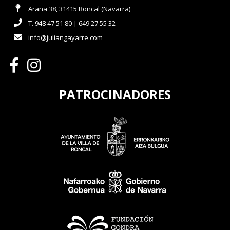
Arana 38, 31415 Roncal (Navarra)
T. 948 47 51 80 | 649 27 55 32
info@juliangayarre.com
PATROCINADORES