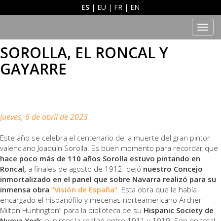
ES
|
EU
|
FR
|
EN
Men
SOROLLA, EL RONCAL Y
GAYARRE
Jueves, 6 de abril de 2023
Este año se celebra el centenario de la muerte del gran pintor
valenciano Joaquín Sorolla. Es buen momento para recordar que
hace poco más de 110 años Sorolla estuvo pintando en
Roncal,
a finales de agosto de 1912; dejó
nuestro Concejo
inmortalizado en el panel que sobre Navarra realizó para su
inmensa obra
“Visión de España”
.
Esta obra que le había
encargado el hispanófilo y mecenas norteamericano Archer
Milton Huntington” para la biblioteca de su
Hispanic Society de
Nueva York
; el pintor la realizó entre 1911 y 1919. Son en total