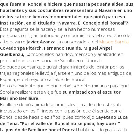
que fuera al Roncal e hiciera que nuestra pequeña aldea, sus
habitantes y sus costumbres representara a Navarra en uno
de los catorce lienzos monumentales que pintó para esa
institución, en el titulado “Navarra. El Concejo del Roncal”?
Esta pregunta se la hacen y se la han hecho numerosas
personas con gran autoridad y conocimientos: el catedrático de
arte navarro
Javier Azanza
, la conservadora del
Museo Sorolla
Covadonga Pitarch, Fernando Hualde, Miguel Ángel
Guelbenzu, …
; todos ellos han documentado y analizado en
profundidad esa estancia de Sorolla en el Roncal.
Se puede pensar que quizá el gran interés del pintor por los
trajes regionales le llevó a fijarse en uno de los más antiguos de
España, el del regidor o alcalde del Roncal.
Pero es evidente que lo que debió ser determinante para que
Sorolla realizara este viaje fue
su amistad con el escultor
Mariano Benlliure.
Benlliure debió animarle a inmortalizar la aldea de este valle
incrustado en los Pirineos con la pasión que él sentía por el
Roncal desde hacía diez años; pues como dijo
Cayetano Luca
de Tena, “Por el valle del Roncal no se pasa, hay que ir”
La
pasión de Benlliure por el Roncal
había nacido gracias a la