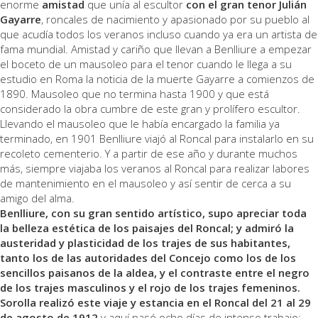
enorme
amistad
que unía al escultor
con el gran tenor Julián
Gayarre
, roncales de nacimiento y apasionado por su pueblo al
que acudía todos los veranos incluso cuando ya era un artista de
fama mundial. Amistad y cariño que llevan a Benlliure a empezar
el boceto de un mausoleo para el tenor cuando le llega a su
estudio en Roma la noticia de la muerte Gayarre a comienzos de
1890. Mausoleo que no termina hasta 1900 y que está
considerado la obra cumbre de este gran y prolífero escultor.
Llevando el mausoleo que le había encargado la familia ya
terminado, en 1901 Benlliure viajó al Roncal para instalarlo en su
recoleto cementerio. Y a partir de ese año y durante muchos
más, siempre viajaba los veranos al Roncal para realizar labores
de mantenimiento en el mausoleo y así sentir de cerca a su
amigo del alma.
Benlliure, con su gran sentido artístico, supo apreciar toda
la belleza estética de los paisajes del Roncal; y admiró la
austeridad y plasticidad de los trajes de sus habitantes,
tanto los de las autoridades del Concejo como los de los
sencillos paisanos de la aldea, y el contraste entre el negro
de los trajes masculinos y el rojo de los trajes femeninos.
Sorolla realizó este viaje y estancia en el Roncal del 21 al 29
de agosto de 1912
y aquí pasó ocho días de intenso trabajo;