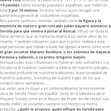
14 paneles
sobre escenas populares españolas que miden en
total
3 por 70 metros
. En estos lienzos quiso recoger una
panorámica general de costumbres españolas.
Nos parece oportuno recordar también cómo
la figura y la
memoria de nuestro gran roncalés Julián Gayarre animaron a
Sorolla para que viniera a pintar al Roncal
; influyó sin duda la
fama del tenor que se mantenía intacta a los veinte años de su
muerte. Y también influyeron para que el pintor realizara este
viaje personas que habían estado tan ligadas al tenor como eran
el gran escultor Mariano Benlliure, o los sobrinos de Gayarre,
Fermina y Valentín, o su primo Gregorio Garjón.
Aunque todas esas influencias no hubieran sido suficientes si a
Sorolla no le hubieran cautivado la belleza de nuestros paisajes,
la verdad profunda de nuestras tradiciones, la personalidad de
nuestros paisanos, la estética de nuestro trajes de los que
compró varios ejemplares, ….
Las veces que mi mujer y yo contemplábamos la monumental
obra de Sorolla “Visión de España”, tanto en la biblioteca de la
Hispanic Society como en el Museo del Prado donde recibió casi
medio millón de visitantes, siempre nos hicimos la misma
pregunta:
¿quién le propuso, quién influyó en Sorolla para